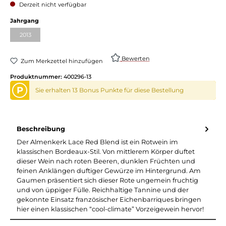
Derzeit nicht verfügbar
auswählen
Jahrgang
2013
(Diese Option ist zurzeit nicht verfügbar.)
Bewerten
Zum Merkzettel hinzufügen
Produktnummer:
400296-13
P
Sie erhalten 13 Bonus Punkte für diese Bestellung
Beschreibung
Der Almenkerk Lace Red Blend ist ein Rotwein im
klassischen Bordeaux-Stil. Von mittlerem Körper duftet
dieser Wein nach roten Beeren, dunklen Früchten und
feinen Anklängen duftiger Gewürze im Hintergrund. Am
Gaumen präsentiert sich dieser Rote ungemein fruchtig
und von üppiger Fülle. Reichhaltige Tannine und der
gekonnte Einsatz französischer Eichenbarriques bringen
hier einen klassischen “cool-climate” Vorzeigewein hervor!