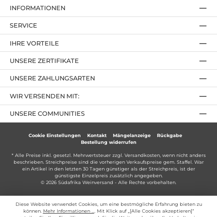
INFORMATIONEN
SERVICE
IHRE VORTEILE
UNSERE ZERTIFIKATE
UNSERE ZAHLUNGSARTEN
WIR VERSENDEN MIT:
UNSERE COMMUNITIES
Cookie Einstellungen
Kontakt
Mängelanzeige
Rückgabe
Bestellung widerrufen
* Alle Preise inkl. gesetzl. Mehrwertsteuer zzgl.
Versandkosten
, wenn nicht anders
beschrieben. Streichpreise sind die vorherigen Verkaufspreise gem. Staffel. War
ein Artikel in den letzten 30 Tagen günstiger als der Streichpreis, ist der
günstigste Einzelpreis zusätzlich angegeben.
© 2026 Südafrika Weinversand - Alle Rechte vorbehalten.
Diese Website verwendet Cookies, um eine bestmögliche Erfahrung bieten zu
können.
Mehr Informationen ...
. Mit Klick auf „[Alle Cookies akzeptieren]“