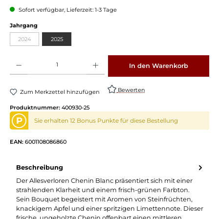
Sofort verfügbar, Lieferzeit: 1-3 Tage
auswählen
Jahrgang
2024
2025
(Diese Option ist zurzeit nicht verfügbar.)
Produkt Anzahl: Gib den gewünschten Wert ein oder benutze die Schaltflächen um die 
In den Warenkorb
Bewerten
Zum Merkzettel hinzufügen
Produktnummer:
400930-25
P
Sie erhalten 12 Bonus Punkte für diese Bestellung
EAN:
6001108086860
Beschreibung
Der Allesverloren Chenin Blanc präsentiert sich mit einer
strahlenden Klarheit und einem frisch-grünen Farbton.
Sein Bouquet begeistert mit Aromen von Steinfrüchten,
knackigem Apfel und einer spritzigen Limettennote. Dieser
frische, ungeholzte Chenin offenbart einen mittleren