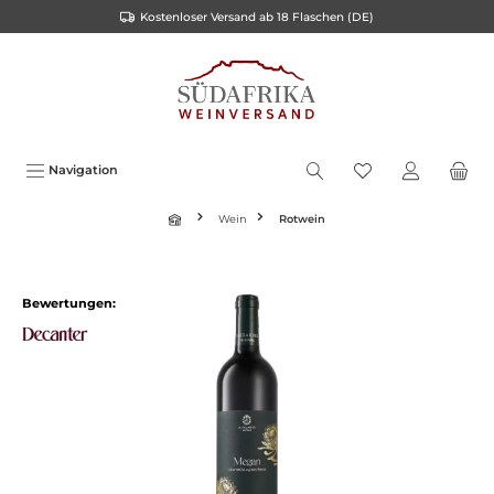
Kostenloser Versand ab 18 Flaschen (DE)
alt springen
Navigation
Wein
Rotwein
Bildergalerie überspringen
Bewertungen: