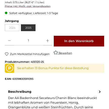
Inhalt:
0.75 Liter
(18,27 €* / 1 Liter)
Preise inkl. MwSt. zzgl. Versandkosten
Sofort verfügbar, Lieferzeit: 1-3 Tage
Jahrgang
2024
2025
Produkt Anzahl: Gib den gewünschten Wert ein oder benutze die Schaltflächen um die 
In den Warenkorb
Bewerten
Zum Merkzettel hinzufügen
Produktnummer:
400120-25
P
Sie erhalten 13 Bonus Punkte für diese Bestellung
EAN:
6009800591095
Beschreibung
Der AA Badenhorst Secateurs Chenin Blanc beeindruckt
mit lebhaften Aromen von Feuerstein, Honig,
Orangenblüte und weißen Steinfrüchten. Durch seine