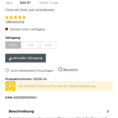
8,55 €*
Ab
6
11,40 €* / 1 Liter
Preise inkl. MwSt. zzgl. Versandkosten
Durchschnittliche Bewertung von 5 von 5 Sternen
1 Bewertung
Derzeit nicht verfügbar
Jahrgang
2024
2025
2026
aktueller Jahrgang
Bewerten
Zum Merkzettel hinzufügen
Produktnummer:
102126-24
P
Sie erhalten 8 Bonus Punkte für diese Bestellung
EAN:
6002269000504
Beschreibung