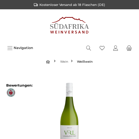
Kostenloser Versand ab 18 Flaschen (DE)
inhalt springen
Navigation
Wein
Weißwein
Bewertungen: