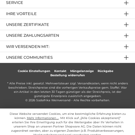
SERVICE
IHRE VORTEILE
UNSERE ZERTIFIKATE
UNSERE ZAHLUNGSARTEN
WIR VERSENDEN MIT:
UNSERE COMMUNITIES
Cookie Einstellungen
Kontakt
Mängelanzeige
Rückgabe
Bestellung widerrufen
* Alle Preise inkl. gesetzl. Mehrwertsteuer zzgl.
Versandkosten
, wenn nicht anders
beschrieben. Streichpreise sind die vorherigen Verkaufspreise gem. Staffel. War
ein Artikel in den letzten 30 Tagen günstiger als der Streichpreis, ist der
günstigste Einzelpreis zusätzlich angegeben.
© 2026 Südafrika Weinversand - Alle Rechte vorbehalten.
Diese Website verwendet Cookies, um eine bestmögliche Erfahrung bieten zu
können.
Mehr Informationen ...
. Mit Klick auf „[Alle Cookies akzeptieren]“
erteilen Sie Ihre Einwilligung auch für die Weitergabe über Ihr Verhalten in
unserem Shop an unseren Partner Shopware AG. Die Daten können nicht
zugeordnet werden, aber zu eigenen Zwecken (z.B. Produktverbesserungen,
Marktverhaltensanalysen) verarbeitet werden.