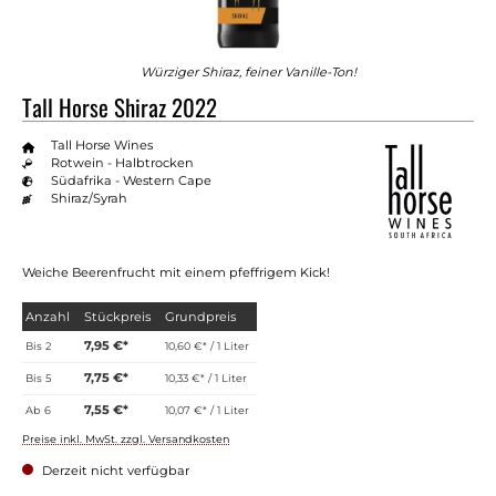
Würziger Shiraz, feiner Vanille-Ton!
Tall Horse Shiraz 2022
Tall Horse Wines
Rotwein - Halbtrocken
Südafrika - Western Cape
Shiraz/Syrah
Weiche Beerenfrucht mit einem pfeffrigem Kick!
Anzahl
Stückpreis
Grundpreis
7,95 €*
Bis
2
10,60 €* / 1 Liter
7,75 €*
Bis
5
10,33 €* / 1 Liter
7,55 €*
Ab
6
10,07 €* / 1 Liter
Preise inkl. MwSt. zzgl. Versandkosten
Derzeit nicht verfügbar