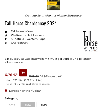
Cremige Schmelze mit frischer Zitrusnote!
Tall Horse Chardonnay 2024
Tall Horse Wines
Weißwein - Halbtrocken
Südafrika - Western Cape
Chardonnay
Ein gutes Glas Qualitätswein mit würziger Vanille und pikanter
Zitrusnuance
%
6,76 €*
7,95 €*
(14.97% gespart)
Inhalt:
0.75 Liter
(9,01 €* / 1 Liter)
Preise inkl. MwSt. zzgl. Versandkosten
Derzeit nicht verfügbar
Jahrgang
2023
2024
2025