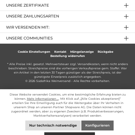
UNSERE ZERTIFIKATE
UNSERE ZAHLUNGSARTEN
WIR VERSENDEN MIT:
UNSERE COMMUNITIES
Cookie Einstellungen
Kontakt
Mängelanzeige
Rückgabe
Bestellung widerrufen
* Alle Preise inkl. gesetzl. Mehrwertsteuer zzgl.
Versandkosten
, wenn nicht anders
beschrieben. Streichpreise sind die vorherigen Verkaufspreise gem. Staffel. War
ein Artikel in den letzten 30 Tagen günstiger als der Streichpreis, ist der
günstigste Einzelpreis zusätzlich angegeben.
© 2026 Südafrika Weinversand - Alle Rechte vorbehalten.
Diese Website verwendet Cookies, um eine bestmögliche Erfahrung bieten zu
können.
Mehr Informationen ...
. Mit Klick auf „[Alle Cookies akzeptieren]“
erteilen Sie Ihre Einwilligung auch für die Weitergabe über Ihr Verhalten in
unserem Shop an unseren Partner Shopware AG. Die Daten können nicht
zugeordnet werden, aber zu eigenen Zwecken (z.B. Produktverbesserungen,
Marktverhaltensanalysen) verarbeitet werden.
Nur technisch notwendige
Konfigurieren