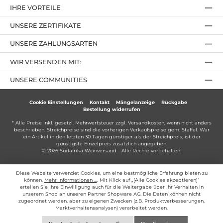
IHRE VORTEILE
UNSERE ZERTIFIKATE
UNSERE ZAHLUNGSARTEN
WIR VERSENDEN MIT:
UNSERE COMMUNITIES
Cookie Einstellungen
Kontakt
Mängelanzeige
Rückgabe
Bestellung widerrufen
* Alle Preise inkl. gesetzl. Mehrwertsteuer zzgl.
Versandkosten
, wenn nicht anders
beschrieben. Streichpreise sind die vorherigen Verkaufspreise gem. Staffel. War
ein Artikel in den letzten 30 Tagen günstiger als der Streichpreis, ist der
günstigste Einzelpreis zusätzlich angegeben.
© 2026 Südafrika Weinversand - Alle Rechte vorbehalten.
Diese Website verwendet Cookies, um eine bestmögliche Erfahrung bieten zu
können.
Mehr Informationen ...
. Mit Klick auf „[Alle Cookies akzeptieren]“
erteilen Sie Ihre Einwilligung auch für die Weitergabe über Ihr Verhalten in
unserem Shop an unseren Partner Shopware AG. Die Daten können nicht
zugeordnet werden, aber zu eigenen Zwecken (z.B. Produktverbesserungen,
Marktverhaltensanalysen) verarbeitet werden.