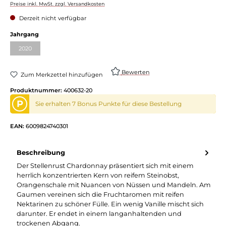
Preise inkl. MwSt. zzgl. Versandkosten
Derzeit nicht verfügbar
auswählen
Jahrgang
2020
(Diese Option ist zurzeit nicht verfügbar.)
Bewerten
Zum Merkzettel hinzufügen
Produktnummer:
400632-20
P
Sie erhalten 7 Bonus Punkte für diese Bestellung
EAN:
6009824740301
Beschreibung
Der Stellenrust Chardonnay präsentiert sich mit einem
herrlich konzentrierten Kern von reifem Steinobst,
Orangenschale mit Nuancen von Nüssen und Mandeln. Am
Gaumen vereinen sich die Fruchtaromen mit reifen
Nektarinen zu schöner Fülle. Ein wenig Vanille mischt sich
darunter. Er endet in einem langanhaltenden und
trockenen Abgang.