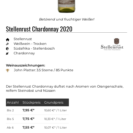
Betörend und fruchtiger Weißer!
Stellenrust Chardonnay 2020
Stellenrust
Weißwein - Trocken
Südafrika - Stellenbosch
Chardonnay
Weinauszeichnungen:
John Platter: 3.5 Sterne / 85 Punkte
Der Stellenrust Chardonnay duftet nach Aromen von Orangenschale,
reifem Steinobst und Nüssen
Anzahl
Stückpreis
Grundpreis
7,95 €*
Bis
2
10,60 €* / 1 Liter
7,75 €*
Bis
5
10,33 €* / 1 Liter
7,55 €*
Ab
6
10,07 €* / 1 Liter