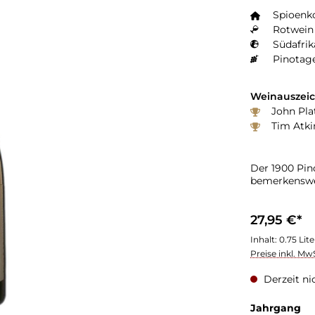
Spioenk
Rotwein 
Südafrik
Pinotag
Weinauszei
John Plat
Tim Atki
Der 1900 Pin
bemerkenswer
27,95 €*
Inhalt:
0.75 Lit
Preise inkl. Mw
Derzeit ni
au
Jahrgang