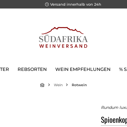
Versand innerhalb von 24h
TER
REBSORTEN
WEIN EMPFEHLUNGEN
% 
Wein
Rotwein
Rundum luxu
Spioenko