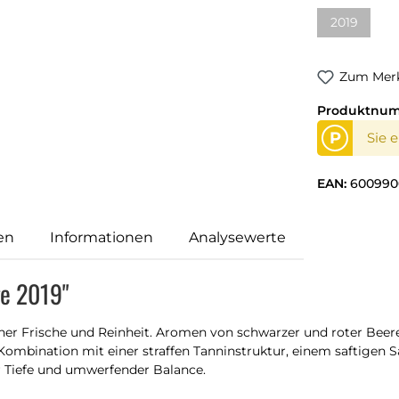
2019
(Diese Opti
Zum Merk
Produktnu
P
Sie 
EAN:
600990
en
Informationen
Analysewerte
ge 2019"
ner Frische und Reinheit. Aromen von schwarzer und roter Beer
mbination mit einer straffen Tanninstruktur, einem saftigen Sä
 Tiefe und umwerfender Balance.