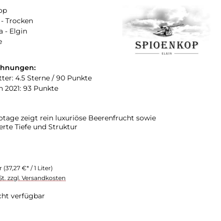
op
- Trocken
a - Elgin
e
chnungen:
ter: 4.5 Sterne / 90 Punkte
n 2021: 93 Punkte
otage zeigt rein luxuriöse Beerenfrucht sowie
te Tiefe und Struktur
er
(37,27 €* / 1 Liter)
St. zzgl. Versandkosten
cht verfügbar
swählen