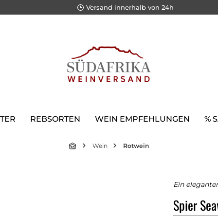
Versand innerhalb von 24h
TER
REBSORTEN
WEIN EMPFEHLUNGEN
% 
Wein
Rotwein
Ein elegante
Spier Se