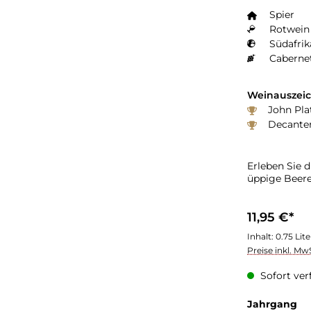
Spier
Rotwein 
Südafrik
Caberne
Weinauszei
John Pla
Decanter
Erleben Sie 
üppige Beere
11,95 €*
Inhalt:
0.75 Lit
Preise inkl. Mw
Sofort verf
au
Jahrgang