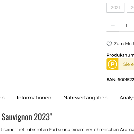
2021
2
(Diese Opti
Produkt Anzahl
Zum Merk
Produktnu
P
Sie 
EAN:
600152
en
Informationen
Nährwertangaben
Analy
t Sauvignon 2023"
t seiner tief rubinroten Farbe und einem verführerischen Aro