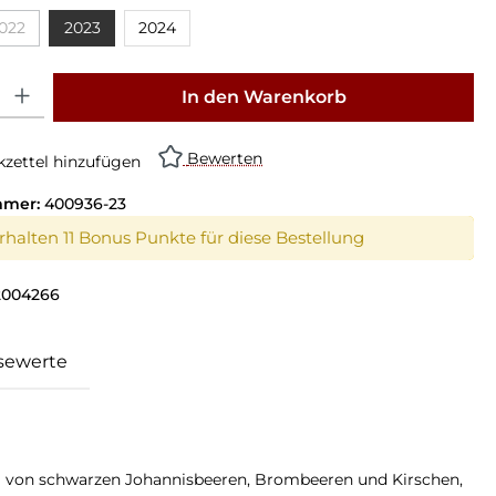
022
2023
2024
on ist zurzeit nicht verfügbar.)
(Diese Option ist zurzeit nicht verfügbar.)
: Gib den gewünschten Wert ein oder benutze die Schaltflächen um die Anz
In den Warenkorb
Bewerten
zettel hinzufügen
mmer:
400936-23
erhalten 11 Bonus Punkte für diese Bestellung
2004266
sewerte
ma von schwarzen Johannisbeeren, Brombeeren und Kirschen,