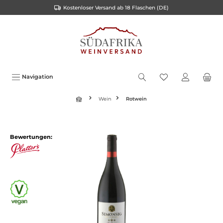
Kostenloser Versand ab 18 Flaschen (DE)
inhalt springen
Navigation
Wein
Rotwein
Bewertungen: