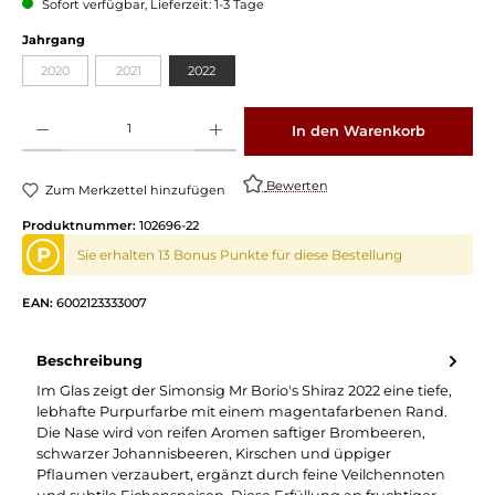
Sofort verfügbar, Lieferzeit: 1-3 Tage
Jahrgang
2020
2021
2022
Produkt Anzahl: Gib den gewünschten Wert ein oder benutze die Schaltflächen um die 
In den Warenkorb
Bewerten
Zum Merkzettel hinzufügen
Produktnummer:
102696-22
P
Sie erhalten 13 Bonus Punkte für diese Bestellung
EAN:
6002123333007
Beschreibung
Im Glas zeigt der Simonsig Mr Borio's Shiraz 2022 eine tiefe,
lebhafte Purpurfarbe mit einem magentafarbenen Rand.
Die Nase wird von reifen Aromen saftiger Brombeeren,
schwarzer Johannisbeeren, Kirschen und üppiger
Pflaumen verzaubert, ergänzt durch feine Veilchennoten