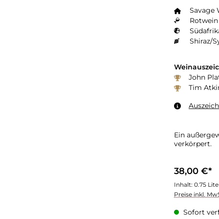
Savage 
Rotwein 
Südafrik
Shiraz/S
Weinauszei
John Plat
Tim Atki
Auszeic
Ein außergew
verkörpert.
38,00 €*
Inhalt:
0.75 Lit
Preise inkl. Mw
Sofort verf