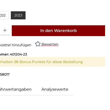
022
2023
: Gib den gewünschten Wert ein oder benutze die Schaltflächen um die Anz
In den Warenkorb
Bewerten
zettel hinzufügen
mmer:
401204-23
erhalten 38 Bonus Punkte für diese Bestellung
58017
ährwertangaben
Analysewerte