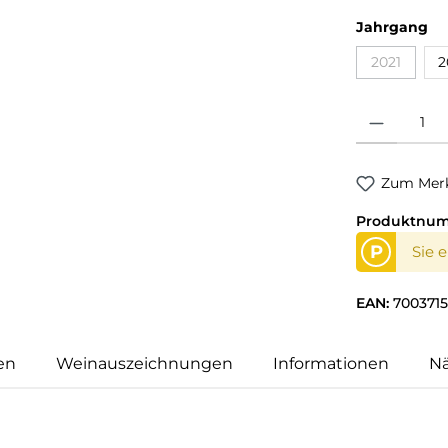
Jahrgang
2021
2
Produkt Anzahl
Zum Merk
Produktnu
P
Sie 
EAN:
7003715
en
Weinauszeichnungen
Informationen
N