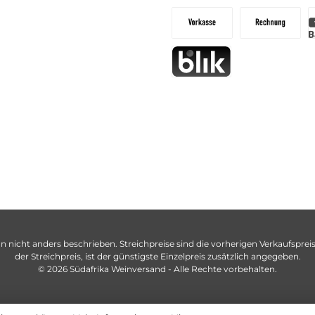
n nicht anders beschrieben. Streichpreise sind die vorherigen Verkaufspreise
der Streichpreis, ist der günstigste Einzelpreis zusätzlich angegeben.
© 2026 Südafrika Weinversand - Alle Rechte vorbehalten.