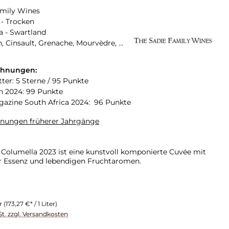
amily Wines
- Trocken
a - Swartland
Carignan, Cinsault, Grenache, Mourvèdre, Shiraz/Syrah, Tinta Barroca
chnungen:
tter: 5 Sterne / 95 Punkte
n 2024: 99 Punkte
azine South Africa 2024: 96 Punkte
hnungen früherer Jahrgänge
 Columella 2023 ist eine kunstvoll komponierte Cuvée mit
r Essenz und lebendigen Fruchtaromen.
er
(173,27 €* / 1 Liter)
St. zzgl. Versandkosten