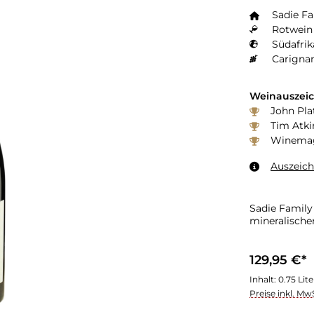
Sadie F
Rotwein 
Südafrik
Weinauszei
John Pla
Tim Atki
Winemag
Auszeic
Sadie Family
mineralische
129,95 €*
Inhalt:
0.75 Lit
Preise inkl. Mw