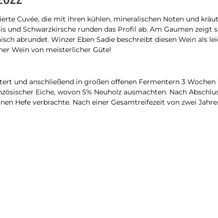
erte Cuvée, die mit ihren kühlen, mineralischen Noten und kräu
 und Schwarzkirsche runden das Profil ab. Am Gaumen zeigt sic
ch abrundet. Winzer Eben Sadie beschreibt diesen Wein als le
her Wein von meisterlicher Güte!
eltert und anschließend in großen offenen Fermentern 3 Wochen
ranzösischer Eiche, wovon 5% Neuholz ausmachten. Nach Abschlu
feinen Hefe verbrachte. Nach einer Gesamtreifezeit von zwei Jahr