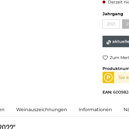
Derzeit ni
au
Jahrgang
2021
2
(Diese Opti
aktuell
Zum Merk
Produktnu
P
Sie 
EAN:
600982
en
Weinauszeichnungen
Informationen
N
 2022"