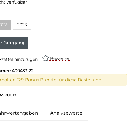
cht verfügbar
swählen
022
2023
on ist zurzeit nicht verfügbar.)
(Diese Option ist zurzeit nicht verfügbar.)
er Jahrgang
Bewerten
zettel hinzufügen
mmer:
400433-22
erhalten 129 Bonus Punkte für diese Bestellung
4920017
ährwertangaben
Analysewerte