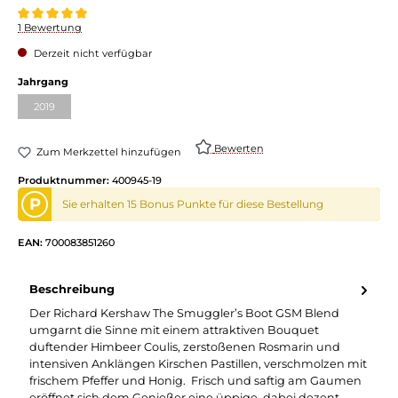
Durchschnittliche Bewertung von 5 von 5 Sternen
1 Bewertung
Derzeit nicht verfügbar
Jahrgang
2019
Bewerten
Zum Merkzettel hinzufügen
Produktnummer:
400945-19
P
Sie erhalten 15 Bonus Punkte für diese Bestellung
EAN:
700083851260
Beschreibung
Der Richard Kershaw The Smuggler’s Boot GSM Blend
umgarnt die Sinne mit einem attraktiven Bouquet
duftender Himbeer Coulis, zerstoßenen Rosmarin und
intensiven Anklängen Kirschen Pastillen, verschmolzen mit
frischem Pfeffer und Honig. Frisch und saftig am Gaumen
eröffnet sich dem Genießer eine üppige, dabei dezent