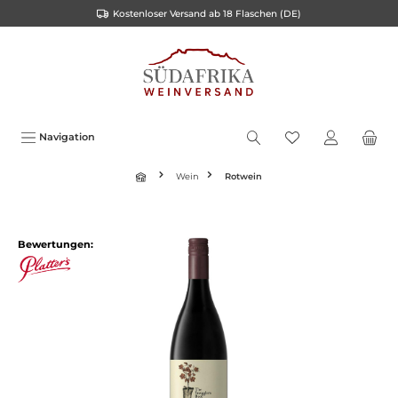
Kostenloser Versand ab 18 Flaschen (DE)
inhalt springen
Navigation
Wein
Rotwein
Bewertungen: