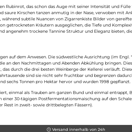
fen Rubinrot, das schon das Auge mit seiner Intensität und Fülle
d saure Kirschen tanzen anmutig in der Nase, verwoben mit Ank
 während subtile Nuancen von Zigarrenkiste Bilder von gereifter
 getrockneten Kräutern ausgeglichen, die Tiefe und Komplexitä
rend angenehm trockene Tannine Struktur und Eleganz bieten, di
en auf dem Anwesen. Die südwestliche Ausrichtung (im Engl. "A
ie an den Nachmittagen und Abenden Abkühlung bringen. Dies 
das durch die drei besten Weinberge der Kellerei verläuft. Diese
rtausende sind sie nicht sehr fruchtbar und begrenzen dadurch 
und sechs Tonnen pro Hektar hervor und wurden 1998 gepflanzt.
ert, einmal als Trauben am ganzen Bund und einmal entrappt, B
n einer 30-tägigen Postfermentationsmaischung auf den Schalen
 Rest in zweit- sowie drittbelegten Fässern).
Versand innerhalb von 24h