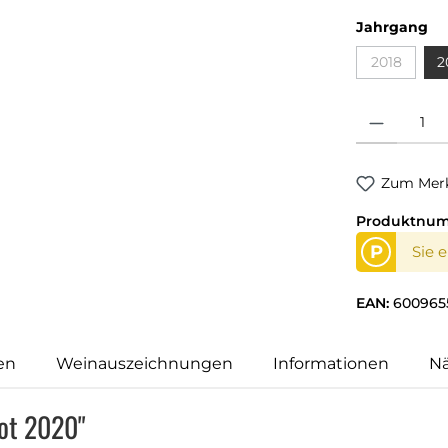
Jahrgang
2018
2
Produkt Anzahl
Zum Merk
Produktnu
P
Sie 
EAN:
600965
en
Weinauszeichnungen
Informationen
N
ot 2020"