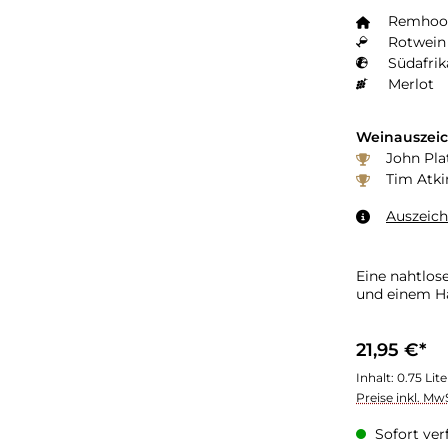
Remhoog
Rotwein 
Südafrik
Merlot
Weinauszei
John Plat
Tim Atki
Auszeic
Eine nahtlos
und einem H
21,95 €*
Inhalt:
0.75 Lit
Preise inkl. Mw
Sofort verf