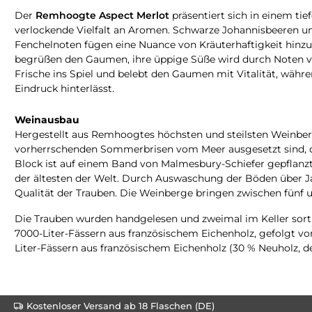
Der
Remhoogte Aspect Merlot
präsentiert sich in einem tie
verlockende Vielfalt an Aromen. Schwarze Johannisbeeren un
Fenchelnoten fügen eine Nuance von Kräuterhaftigkeit hinzu,
begrüßen den Gaumen, ihre üppige Süße wird durch Noten von
Frische ins Spiel und belebt den Gaumen mit Vitalität, wäh
Eindruck hinterlässt.
Weinausbau
Hergestellt aus Remhoogtes höchsten und steilsten Weinberg
vorherrschenden Sommerbrisen vom Meer ausgesetzt sind, d
Block ist auf einem Band von Malmesbury-Schiefer gepflanzt, 
der ältesten der Welt. Durch Auswaschung der Böden über Jah
Qualität der Trauben. Die Weinberge bringen zwischen fünf 
Die Trauben wurden handgelesen und zweimal im Keller sorti
7000-Liter-Fässern aus französischem Eichenholz, gefolgt vo
Liter-Fässern aus französischem Eichenholz (30 % Neuholz, der
Kostenloser Versand ab 18 Flaschen (DE)