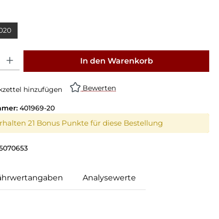
020
: Gib den gewünschten Wert ein oder benutze die Schaltflächen um die Anz
In den Warenkorb
Bewerten
zettel hinzufügen
mmer:
401969-20
erhalten 21 Bonus Punkte für diese Bestellung
5070653
ährwertangaben
Analysewerte