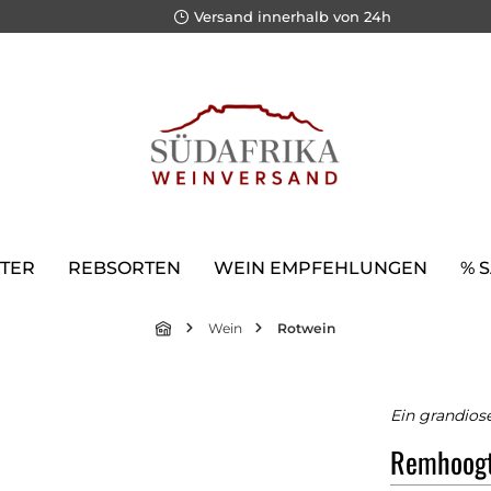
Versand innerhalb von 24h
TER
REBSORTEN
WEIN EMPFEHLUNGEN
% 
Wein
Rotwein
Ein grandiose
Remhoogt