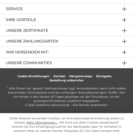
SERVICE
IHRE VORTEILE
UNSERE ZERTIFIKATE
UNSERE ZAHLUNGSARTEN
WIR VERSENDEN MIT:
UNSERE COMMUNITIES
Cookie Einstellungen
Kontakt
Mängelanzeige
Rückgabe
Bestellung widerrufen
* Alle Preise inkl. gesetzl. Mehrwertsteuer zzgl.
Versandkosten
, wenn nicht anders
beschrieben. Streichpreise sind die vorherigen Verkaufspreise gem. Staffel. War
ein Artikel in den letzten 30 Tagen günstiger als der Streichpreis, ist der
günstigste Einzelpreis zusätzlich angegeben.
© 2026 Südafrika Weinversand - Alle Rechte vorbehalten.
Diese Website verwendet Cookies, um eine bestmögliche Erfahrung bieten zu
können.
Mehr Informationen ...
. Mit Klick auf „[Alle Cookies akzeptieren]“
erteilen Sie Ihre Einwilligung auch für die Weitergabe über Ihr Verhalten in
unserem Shop an unseren Partner Shopware AG. Die Daten können nicht