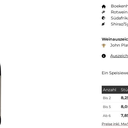
Boekenh
Rotwein 
Südafrik
Shiraz/S
Weinauszei
John Pla
Auszeic
Ein Speisiew
Anzahl
Stü
8,2
Bis
2
8,0
Bis
5
7,8
Ab
6
Preise inkl. Mw