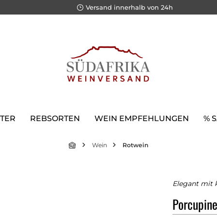
Versand innerhalb von 24h
TER
REBSORTEN
WEIN EMPFEHLUNGEN
% 
Wein
Rotwein
Elegant mit 
Porcupin