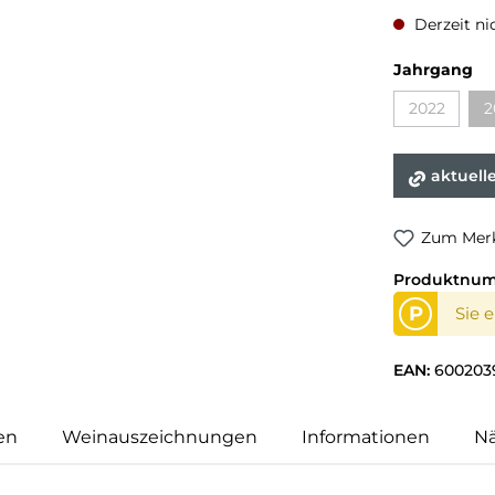
Derzeit ni
Jahrgang
2022
2
aktuell
Zum Merk
Produktnu
P
Sie 
EAN:
600203
en
Weinauszeichnungen
Informationen
N