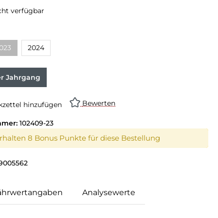
cht verfügbar
023
2024
er Jahrgang
Bewerten
zettel hinzufügen
mmer:
102409-23
erhalten 8 Bonus Punkte für diese Bestellung
9005562
ährwertangaben
Analysewerte