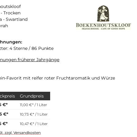
outskloof
- Trocken
a - Swartland
yrah
chnungen:
tter: 4 Sterne / 86 Punkte
hnungen früherer Jahrgänge
ein-Favorit mit reifer roter Fruchtaromatik und Würze
ckpreis
Grundpreis
5 €*
11,00 €* / 1 Liter
5 €*
10,73 €* / 1 Liter
5 €*
10,47 €* / 1 Liter
St. zzgl. Versandkosten