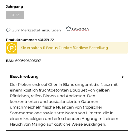
auswählen
Jahrgang
2022
(Diese Option ist zurzeit nicht verfügbar.)
Bewerten
Zum Merkzettel hinzufügen
Produktnummer:
401459-22
P
Sie erhalten 11 Bonus Punkte für diese Bestellung
EAN:
6003906993197
Beschreibung
Der Piekenierskloof Chenin Blanc umgarnt die Nase mit
einem köstlich fruchtbetonten Bouquet von gelben
Pfirsichen, reifen Birnen und Aprikosen. Den
konzentrierten und ausbalancierten Gaumen
umschmeicheln frische Nuancen von tropischer
Sommermelone sowie zarte Noten von Limette, die in
einem knackigen und erfrischenden Abgang mit einem
Hauch von Mango auf köstliche Weise ausklingen.