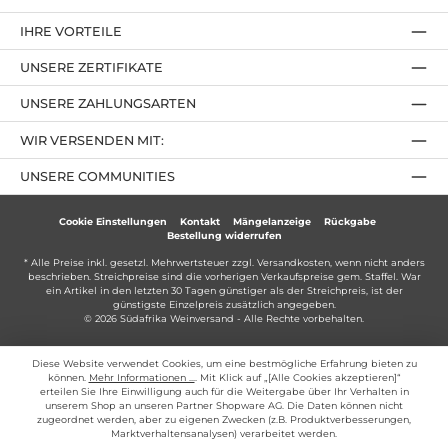
IHRE VORTEILE
UNSERE ZERTIFIKATE
UNSERE ZAHLUNGSARTEN
WIR VERSENDEN MIT:
UNSERE COMMUNITIES
Cookie Einstellungen
Kontakt
Mängelanzeige
Rückgabe
Bestellung widerrufen
* Alle Preise inkl. gesetzl. Mehrwertsteuer zzgl.
Versandkosten
, wenn nicht anders
beschrieben. Streichpreise sind die vorherigen Verkaufspreise gem. Staffel. War
ein Artikel in den letzten 30 Tagen günstiger als der Streichpreis, ist der
günstigste Einzelpreis zusätzlich angegeben.
© 2026 Südafrika Weinversand - Alle Rechte vorbehalten.
Diese Website verwendet Cookies, um eine bestmögliche Erfahrung bieten zu
können.
Mehr Informationen ...
. Mit Klick auf „[Alle Cookies akzeptieren]“
erteilen Sie Ihre Einwilligung auch für die Weitergabe über Ihr Verhalten in
unserem Shop an unseren Partner Shopware AG. Die Daten können nicht
zugeordnet werden, aber zu eigenen Zwecken (z.B. Produktverbesserungen,
Marktverhaltensanalysen) verarbeitet werden.