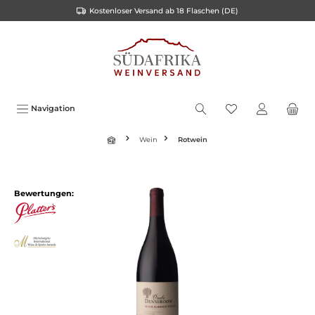
Kostenloser Versand ab 18 Flaschen (DE)
inhalt springen
Navigation
Wein
Rotwein
Bewertungen: