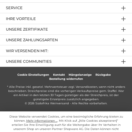
SERVICE
IHRE VORTEILE
UNSERE ZERTIFIKATE
UNSERE ZAHLUNGSARTEN
WIR VERSENDEN MIT:
UNSERE COMMUNITIES
Cookie Einstellungen
Kontakt
Mängelanzeige
Rückgabe
Bestellung widerrufen
* Alle Preise inkl. gesetzl. Mehrwertsteuer zzgl.
Versandkosten
, wenn nicht anders
beschrieben. Streichpreise sind die vorherigen Verkaufspreise gem. Staffel. War
ein Artikel in den letzten 30 Tagen günstiger als der Streichpreis, ist der
günstigste Einzelpreis zusätzlich angegeben.
© 2026 Südafrika Weinversand - Alle Rechte vorbehalten.
Diese Website verwendet Cookies, um eine bestmögliche Erfahrung bieten zu
können.
Mehr Informationen ...
. Mit Klick auf „[Alle Cookies akzeptieren]“
erteilen Sie Ihre Einwilligung auch für die Weitergabe über Ihr Verhalten in
unserem Shop an unseren Partner Shopware AG. Die Daten können nicht