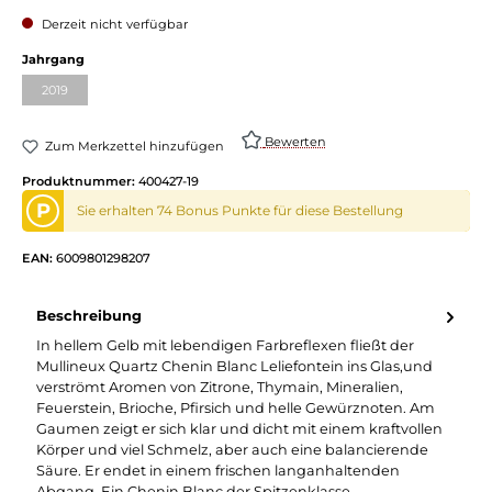
Derzeit nicht verfügbar
Jahrgang
2019
Bewerten
Zum Merkzettel hinzufügen
Produktnummer:
400427-19
P
Sie erhalten 74 Bonus Punkte für diese Bestellung
EAN:
6009801298207
Beschreibung
In hellem Gelb mit lebendigen Farbreflexen fließt der
Mullineux Quartz Chenin Blanc Leliefontein ins Glas,und
verströmt Aromen von Zitrone, Thymain, Mineralien,
Feuerstein, Brioche, Pfirsich und helle Gewürznoten. Am
Gaumen zeigt er sich klar und dicht mit einem kraftvollen
Körper und viel Schmelz, aber auch eine balancierende
Säure. Er endet in einem frischen langanhaltenden
Abgang. Ein Chenin Blanc der Spitzenklasse.