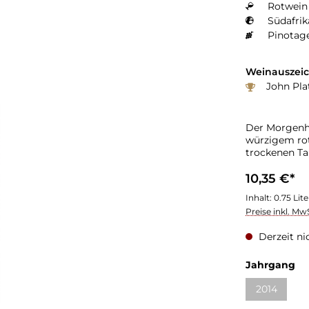
Rotwein 
Südafrik
Pinotag
Weinauszei
John Plat
Der Morgenhof
würzigem rot
trockenen Ta
10,35 €*
Inhalt:
0.75 Lit
Preise inkl. Mw
Derzeit ni
Jahrgang
2014