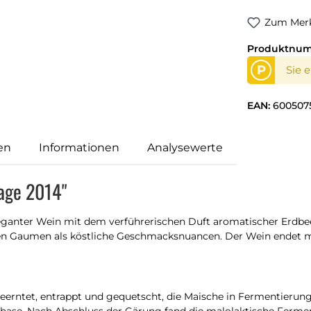
Zum Merk
Produktnu
P
Sie 
EAN:
600507
en
Informationen
Analysewerte
tage 2014"
leganter Wein mit dem verführerischen Duft aromatischer Erdb
gen Gaumen als köstliche Geschmacksnuancen. Der Wein endet 
erntet, entrappt und gequetscht, die Maische in Fermentierungs
phase. Nach Abschluss der Gärung fand die malolaktische Fermen