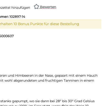
Bewerten
zettel hinzufügen
mmer:
102897-14
erhalten 10 Bonus Punkte für diese Bestellung
5000607
eeren und Himbeeren in der Nase, gepaart mit einem Hauch
mit wohl abgerundeten und fruchtigen Tanninen in einem
tanks gepumpt, wo sie dann bei 28° bis 30° Grad Celsius
tierung zu 100% im Fass statt, woraufhin der Wein 10