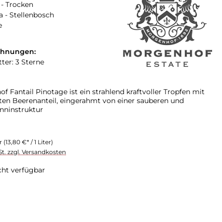
- Trocken
a - Stellenbosch
e
chnungen:
ter: 3 Sterne
 Fantail Pinotage ist ein strahlend kraftvoller Tropfen mit
en Beerenanteil, eingerahmt von einer sauberen und
nninstruktur
er
(13,80 €* / 1 Liter)
St. zzgl. Versandkosten
cht verfügbar