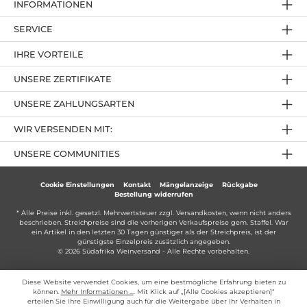
INFORMATIONEN
SERVICE
IHRE VORTEILE
UNSERE ZERTIFIKATE
UNSERE ZAHLUNGSARTEN
WIR VERSENDEN MIT:
UNSERE COMMUNITIES
Cookie Einstellungen
Kontakt
Mängelanzeige
Rückgabe
Bestellung widerrufen
* Alle Preise inkl. gesetzl. Mehrwertsteuer zzgl.
Versandkosten
, wenn nicht anders
beschrieben. Streichpreise sind die vorherigen Verkaufspreise gem. Staffel. War
ein Artikel in den letzten 30 Tagen günstiger als der Streichpreis, ist der
günstigste Einzelpreis zusätzlich angegeben.
© 2026 Südafrika Weinversand - Alle Rechte vorbehalten.
Diese Website verwendet Cookies, um eine bestmögliche Erfahrung bieten zu
können.
Mehr Informationen ...
. Mit Klick auf „[Alle Cookies akzeptieren]“
erteilen Sie Ihre Einwilligung auch für die Weitergabe über Ihr Verhalten in