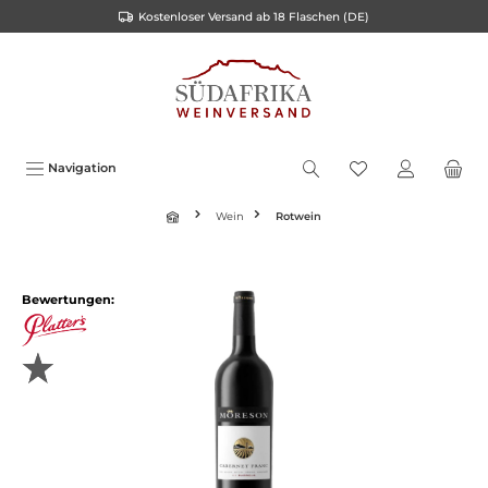
Kostenloser Versand ab 18 Flaschen (DE)
inhalt springen
Navigation
Wein
Rotwein
Bewertungen: