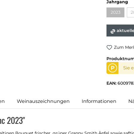
Jahrgang
2023
2
aktuell
Zum Merk
Produktnu
P
Sie 
EAN:
600978
en
Weinauszeichnungen
Informationen
N
nc 2023"
ltigen Bouquet frischer, grüner Granny Smith Äpfel sowie safti