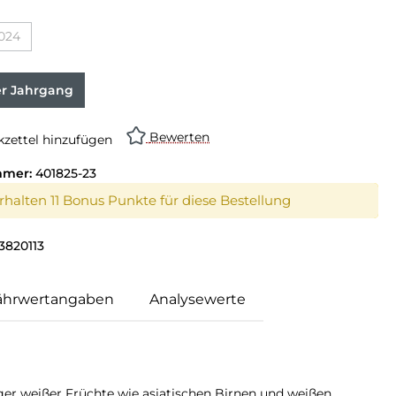
024
er Jahrgang
Bewerten
zettel hinzufügen
mmer:
401825-23
erhalten 11 Bonus Punkte für diese Bestellung
3820113
ährwertangaben
Analysewerte
ger weißer Früchte wie asiatischen Birnen und weißen