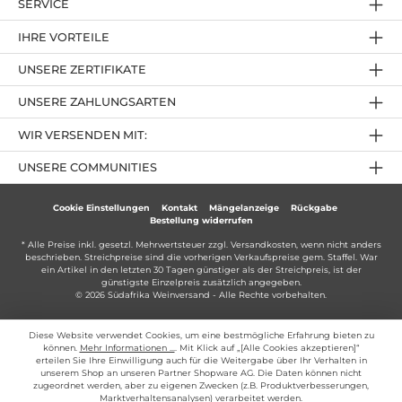
SERVICE
IHRE VORTEILE
UNSERE ZERTIFIKATE
UNSERE ZAHLUNGSARTEN
WIR VERSENDEN MIT:
UNSERE COMMUNITIES
Cookie Einstellungen
Kontakt
Mängelanzeige
Rückgabe
Bestellung widerrufen
* Alle Preise inkl. gesetzl. Mehrwertsteuer zzgl.
Versandkosten
, wenn nicht anders
beschrieben. Streichpreise sind die vorherigen Verkaufspreise gem. Staffel. War
ein Artikel in den letzten 30 Tagen günstiger als der Streichpreis, ist der
günstigste Einzelpreis zusätzlich angegeben.
© 2026 Südafrika Weinversand - Alle Rechte vorbehalten.
Diese Website verwendet Cookies, um eine bestmögliche Erfahrung bieten zu
können.
Mehr Informationen ...
. Mit Klick auf „[Alle Cookies akzeptieren]“
erteilen Sie Ihre Einwilligung auch für die Weitergabe über Ihr Verhalten in
unserem Shop an unseren Partner Shopware AG. Die Daten können nicht
zugeordnet werden, aber zu eigenen Zwecken (z.B. Produktverbesserungen,
Marktverhaltensanalysen) verarbeitet werden.