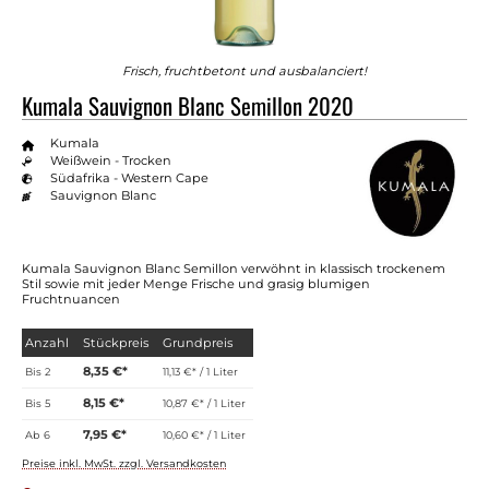
Frisch, fruchtbetont und ausbalanciert!
Kumala Sauvignon Blanc Semillon 2020
Kumala
Weißwein - Trocken
Südafrika - Western Cape
Sauvignon Blanc
Kumala Sauvignon Blanc Semillon verwöhnt in klassisch trockenem
Stil sowie mit jeder Menge Frische und grasig blumigen
Fruchtnuancen
Anzahl
Stückpreis
Grundpreis
8,35 €*
Bis
2
11,13 €* / 1 Liter
8,15 €*
Bis
5
10,87 €* / 1 Liter
7,95 €*
Ab
6
10,60 €* / 1 Liter
Preise inkl. MwSt. zzgl. Versandkosten