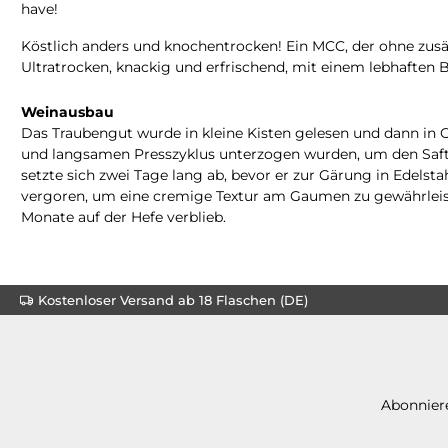
have!
Köstlich anders und knochentrocken! Ein MCC, der ohne zusätz
Ultratrocken, knackig und erfrischend, mit einem lebhaften
Weinausbau
Das Traubengut wurde in kleine Kisten gelesen und dann in 
und langsamen Presszyklus unterzogen wurden, um den Saft 
setzte sich zwei Tage lang ab, bevor er zur Gärung in Edelst
vergoren, um eine cremige Textur am Gaumen zu gewährleist
Monate auf der Hefe verblieb.
Kostenloser Versand ab 18 Flaschen (DE)
Abonniere