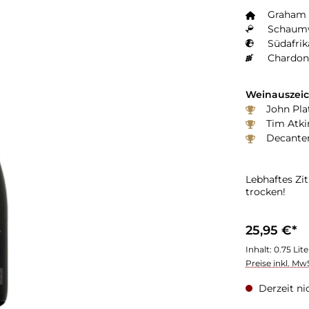
Graham 
Schaumw
Südafrik
Chardon
Weinauszei
John Plat
Tim Atki
Decanter
Lebhaftes Zi
trocken!
25,95 €*
Inhalt:
0.75 Lit
Preise inkl. Mw
Derzeit ni