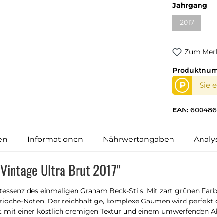
Jahrgang
2017
Zum Merk
Produktnu
P
Sie 
EAN:
600486
en
Informationen
Nährwertangaben
Analy
Vintage Ultra Brut 2017"
ntessenz des einmaligen Graham Beck-Stils. Mit zart grünen Far
Brioche-Noten. Der reichhaltige, komplexe Gaumen wird perfekt 
et mit einer köstlich cremigen Textur und einem umwerfenden Ab