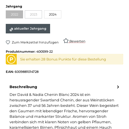
auswählen
Jahrgang
2022
2023
2024
(Diese Option ist zurzeit nicht verfügbar.)
(Diese Option ist zurzeit nicht verfügbar.)
aktueller Jahrgang
Bewerten
Zum Merkzettel hinzufügen
Produktnummer:
400599-22
P
Sie erhalten 28 Bonus Punkte für diese Bestellung
EAN:
6009881014728
Beschreibung
Der David & Nadia Chenin Blanc 2024 ist ein
herausragender Swartland Chenin, der aus Weinstöcken
zwischen 37 und 56 Jahren besteht. Dieser Wein begeistert
den Gaumen mit lebendiger Frische, hervorragender
Balance und markanter Struktur. Aromen von Stroh
verbinden sich mit klaren Noten von gelben Pflaumen,
karamellisierten Birnen, Pfirsichhaut und einem Hauch