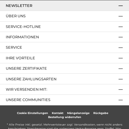
NEWSLETTER
ÜBER UNS
SERVICE-HOTLINE
INFORMATIONEN
SERVICE
IHRE VORTEILE
UNSERE ZERTIFIKATE
UNSERE ZAHLUNGSARTEN
WIR VERSENDEN MIT:
UNSERE COMMUNITIES
Cookie Einstellungen
Kontakt
Mängelanzeige
Rückgabe
Bestellung widerrufen
* Alle Preise inkl. gesetzl. Mehrwertsteuer zzgl.
Versandkosten
, wenn nicht anders
beschrieben. Streichpreise sind die vorherigen Verkaufspreise gem. Staffel. War