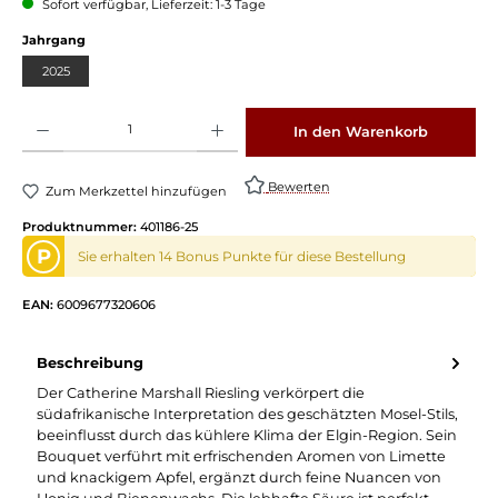
Sofort verfügbar, Lieferzeit: 1-3 Tage
auswählen
Jahrgang
2025
Produkt Anzahl: Gib den gewünschten Wert ein oder benutze die Schaltflächen um die 
In den Warenkorb
Bewerten
Zum Merkzettel hinzufügen
Produktnummer:
401186-25
P
Sie erhalten 14 Bonus Punkte für diese Bestellung
EAN:
6009677320606
Beschreibung
Der Catherine Marshall Riesling verkörpert die
südafrikanische Interpretation des geschätzten Mosel-Stils,
beeinflusst durch das kühlere Klima der Elgin-Region. Sein
Bouquet verführt mit erfrischenden Aromen von Limette
und knackigem Apfel, ergänzt durch feine Nuancen von