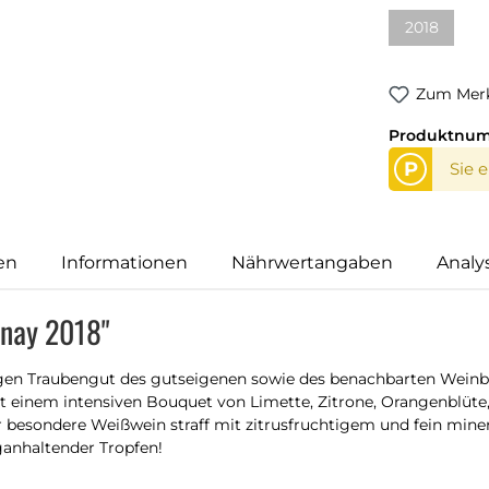
2018
(Diese Opti
Zum Merk
Produktnu
P
Sie 
en
Informationen
Nährwertangaben
Analy
nnay 2018"
en Traubengut des gutseigenen sowie des benachbarten Weinbergs
einem intensiven Bouquet von Limette, Zitrone, Orangenblüte,
r besondere Weißwein straff mit zitrusfruchtigem und fein mine
nganhaltender Tropfen!