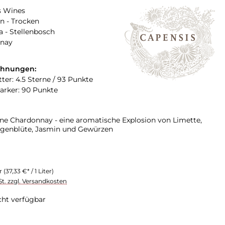
s Wines
n - Trocken
a - Stellenbosch
nay
chnungen:
ter: 4.5 Sterne / 93 Punkte
arker: 90 Punkte
ene Chardonnay - eine aromatische Explosion von Limette,
ngenblüte, Jasmin und Gewürzen
er
(37,33 €* / 1 Liter)
St. zzgl. Versandkosten
cht verfügbar
swählen