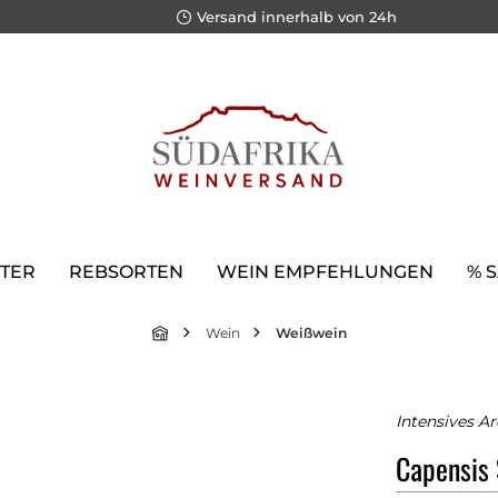
Versand innerhalb von 24h
TER
REBSORTEN
WEIN EMPFEHLUNGEN
% 
Wein
Weißwein
Intensives A
Capensis 