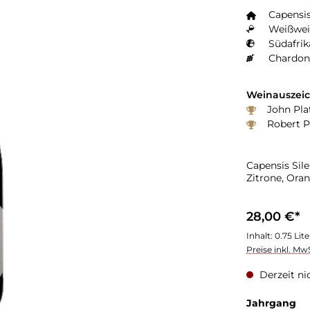
Capensi
Weißwei
Südafrik
Chardon
Weinauszei
John Plat
Robert P
Capensis Sil
Zitrone, Ora
28,00 €*
Inhalt:
0.75 Lit
Preise inkl. Mw
Derzeit ni
au
Jahrgang