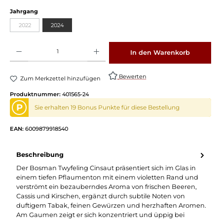
auswählen
Jahrgang
2022
2024
(Diese Option ist zurzeit nicht verfügbar.)
Produkt Anzahl: Gib den gewünschten Wert ein oder benutze die Schaltflächen um die 
In den Warenkorb
Bewerten
Zum Merkzettel hinzufügen
Produktnummer:
401565-24
P
Sie erhalten 19 Bonus Punkte für diese Bestellung
EAN:
6009879918540
Beschreibung
Der Bosman Twyfeling Cinsaut präsentiert sich im Glas in
einem tiefen Pflaumenton mit einem violetten Rand und
verströmt ein bezauberndes Aroma von frischen Beeren,
Cassis und Kirschen, ergänzt durch subtile Noten von
duftigem Tabak, feinen Gewürzen und herzhaften Aromen.
Am Gaumen zeigt er sich konzentriert und üppig bei