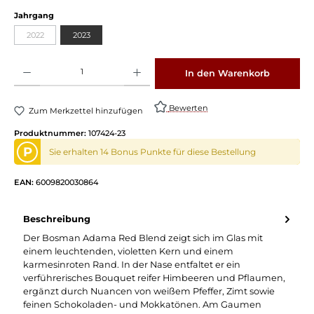
Jahrgang
2022
2023
Produkt Anzahl: Gib den gewünschten Wert ein oder benutze die Schaltflächen um die 
In den Warenkorb
Bewerten
Zum Merkzettel hinzufügen
Produktnummer:
107424-23
P
Sie erhalten 14 Bonus Punkte für diese Bestellung
EAN:
6009820030864
Beschreibung
Der Bosman Adama Red Blend zeigt sich im Glas mit
einem leuchtenden, violetten Kern und einem
karmesinroten Rand. In der Nase entfaltet er ein
verführerisches Bouquet reifer Himbeeren und Pflaumen,
ergänzt durch Nuancen von weißem Pfeffer, Zimt sowie
feinen Schokoladen- und Mokkatönen. Am Gaumen