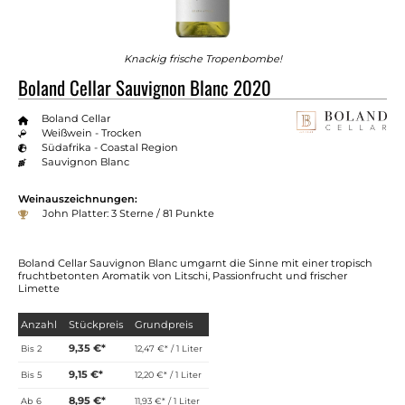
Knackig frische Tropenbombe!
Boland Cellar Sauvignon Blanc 2020
Boland Cellar
Weißwein - Trocken
Südafrika - Coastal Region
Sauvignon Blanc
Weinauszeichnungen:
John Platter: 3 Sterne / 81 Punkte
Boland Cellar Sauvignon Blanc umgarnt die Sinne mit einer tropisch
fruchtbetonten Aromatik von Litschi, Passionfrucht und frischer
Limette
Anzahl
Stückpreis
Grundpreis
9,35 €*
Bis
2
12,47 €* / 1 Liter
9,15 €*
Bis
5
12,20 €* / 1 Liter
8,95 €*
Ab
6
11,93 €* / 1 Liter