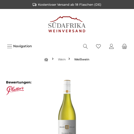
Kostenloser Versand ab 18 Flaschen (DE)
inhalt springen
Navigation
Wein
Weißwein
Bewertungen: