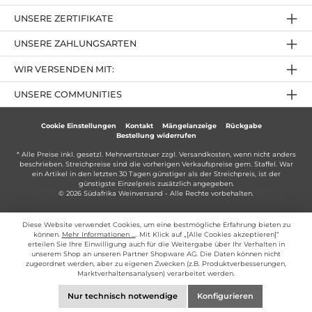
UNSERE ZERTIFIKATE
UNSERE ZAHLUNGSARTEN
WIR VERSENDEN MIT:
UNSERE COMMUNITIES
Cookie Einstellungen
Kontakt
Mängelanzeige
Rückgabe
Bestellung widerrufen
* Alle Preise inkl. gesetzl. Mehrwertsteuer zzgl.
Versandkosten
, wenn nicht anders
beschrieben. Streichpreise sind die vorherigen Verkaufspreise gem. Staffel. War
ein Artikel in den letzten 30 Tagen günstiger als der Streichpreis, ist der
günstigste Einzelpreis zusätzlich angegeben.
© 2026 Südafrika Weinversand - Alle Rechte vorbehalten.
Diese Website verwendet Cookies, um eine bestmögliche Erfahrung bieten zu
können.
Mehr Informationen ...
. Mit Klick auf „[Alle Cookies akzeptieren]“
erteilen Sie Ihre Einwilligung auch für die Weitergabe über Ihr Verhalten in
unserem Shop an unseren Partner Shopware AG. Die Daten können nicht
zugeordnet werden, aber zu eigenen Zwecken (z.B. Produktverbesserungen,
Marktverhaltensanalysen) verarbeitet werden.
Nur technisch notwendige
Konfigurieren