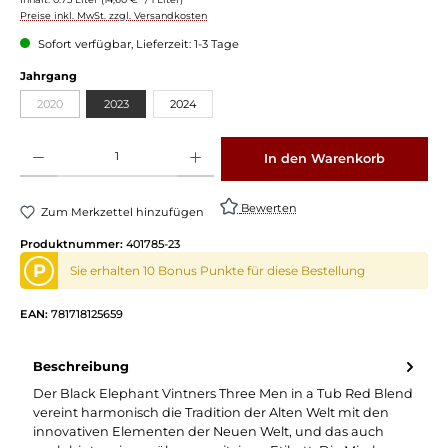
Preise inkl. MwSt. zzgl. Versandkosten
Sofort verfügbar, Lieferzeit: 1-3 Tage
Jahrgang
2020
2023
2024
Produkt Anzahl: Gib den gewünschten Wert ein oder benutze die Schaltflächen um die 
In den Warenkorb
Bewerten
Zum Merkzettel hinzufügen
Produktnummer:
401785-23
P
Sie erhalten 10 Bonus Punkte für diese Bestellung
EAN:
781718125659
Beschreibung
Der Black Elephant Vintners Three Men in a Tub Red Blend
vereint harmonisch die Tradition der Alten Welt mit den
innovativen Elementen der Neuen Welt, und das auch