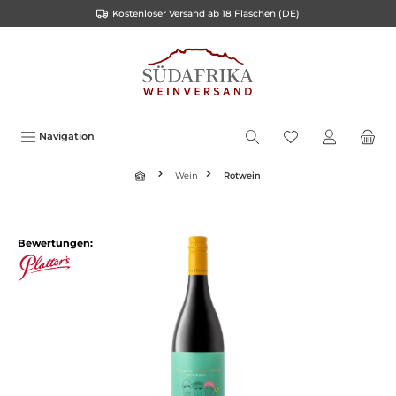
Kostenloser Versand ab 18 Flaschen (DE)
inhalt springen
Navigation
Wein
Rotwein
Bewertungen: