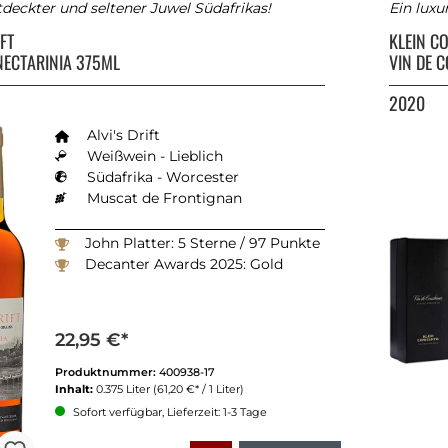
deckter und seltener Juwel Südafrikas!
Ein luxu
IFT
KLEIN C
ECTARINIA 375ML
VIN DE 
2020
Alvi's Drift
Weißwein - Lieblich
Südafrika - Worcester
Muscat de Frontignan
John Platter: 5 Sterne / 97 Punkte
Decanter Awards 2025: Gold
22,95 €*
Produktnummer:
400938-17
Inhalt:
0.375 Liter
(61,20 €* / 1 Liter)
Sofort verfügbar, Lieferzeit: 1-3 Tage