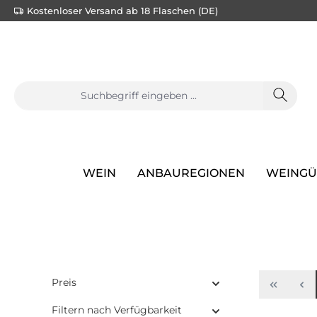
Kostenloser Versand ab 18 Flaschen (DE)
e springen
Zur Hauptnavigation springen
WEIN
ANBAUREGIONEN
WEINGÜ
Preis
Filtern nach Verfügbarkeit