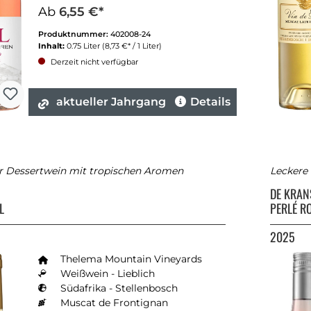
Ab
6,55 €*
Produktnummer:
402008-24
Inhalt:
0.75 Liter
(8,73 €* / 1 Liter)
Derzeit nicht verfügbar
aktueller Jahrgang
Details
er Dessertwein mit tropischen Aromen
Leckere
DE KRA
L
PERLÉ R
2025
Thelema Mountain Vineyards
Weißwein - Lieblich
Südafrika - Stellenbosch
Muscat de Frontignan