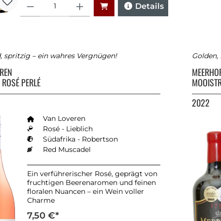
Anzahl
Details
, spritzig – ein wahres Vergnügen!
Golden, 
EREN
MEERHO
 ROSÉ PERLÉ
MOOISTR
2022
Van Loveren
Rosé - Lieblich
Südafrika - Robertson
Red Muscadel
Ein verführerischer Rosé, geprägt von
fruchtigen Beerenaromen und feinen
floralen Nuancen – ein Wein voller
Charme
7,50 €*