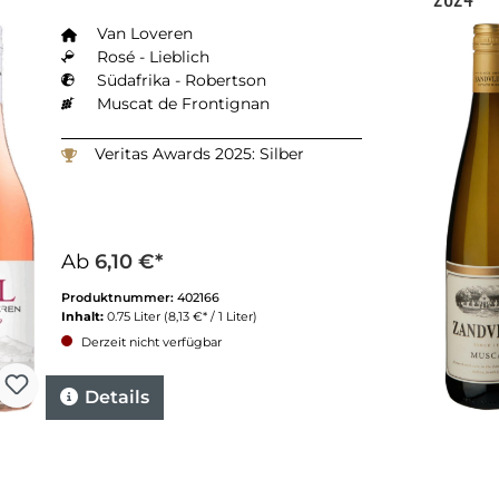
Van Loveren
Rosé - Lieblich
Südafrika - Robertson
Muscat de Frontignan
Veritas Awards 2025: Silber
Ab
6,10 €*
Produktnummer:
402166
Inhalt:
0.75 Liter
(8,13 €* / 1 Liter)
Derzeit nicht verfügbar
Details