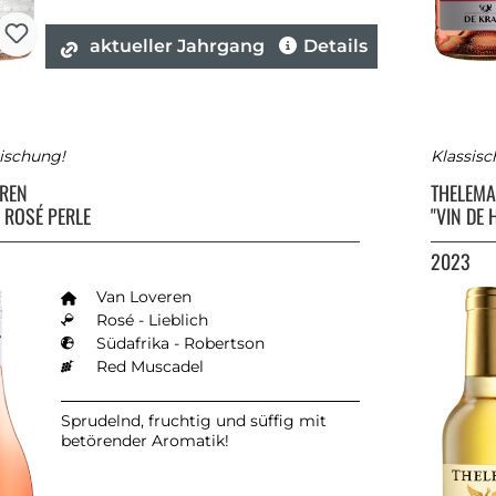
aktueller Jahrgang
Details
rischung!
Klassisc
EREN
THELEM
 ROSÉ PERLE
"VIN DE
2023
Van Loveren
Rosé - Lieblich
Südafrika - Robertson
Red Muscadel
Sprudelnd, fruchtig und süffig mit
betörender Aromatik!