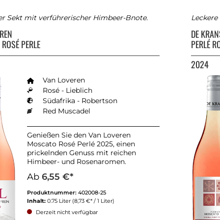
er Sekt mit verführerischer Himbeer-Bnote.
Leckere
EREN
DE KRA
 ROSÉ PERLE
PERLÉ R
2024
Van Loveren
Rosé - Lieblich
Südafrika - Robertson
Red Muscadel
Genießen Sie den Van Loveren
Moscato Rosé Perlé 2025, einen
prickelnden Genuss mit reichen
Himbeer- und Rosenaromen.
Ab
6,55 €*
Produktnummer:
402008-25
Inhalt:
0.75 Liter
(8,73 €* / 1 Liter)
Derzeit nicht verfügbar