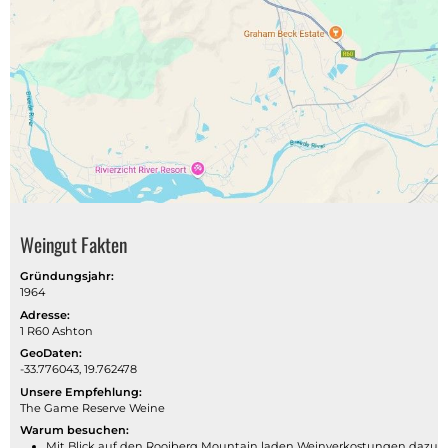
Weingut Fakten
Gründungsjahr:
1964
Adresse:
1 R60 Ashton
GeoDaten:
-33.776043, 19.762478
Unsere Empfehlung:
The Game Reserve Weine
Warum besuchen:
Mit Blick auf den Rooiberg Mountain laden Weinverkostungen dazu