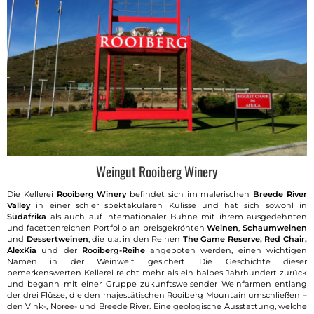
Weingut Rooiberg Winery
Die Kellerei
Rooiberg Winery
befindet sich im malerischen
Breede River
Valley
in einer schier spektakulären Kulisse und hat sich sowohl in
Südafrika
als auch auf internationaler Bühne mit ihrem ausgedehnten
und facettenreichen Portfolio an preisgekrönten
Weinen
,
Schaumweinen
und
Dessertweinen
, die u.a. in den Reihen
The Game Reserve, Red Chair,
AlexKia
und der
Rooiberg-Reihe
angeboten werden, einen wichtigen
Namen in der Weinwelt gesichert. Die Geschichte dieser
bemerkenswerten Kellerei reicht mehr als ein halbes Jahrhundert zurück
und begann mit einer Gruppe zukunftsweisender Weinfarmen entlang
der drei Flüsse, die den majestätischen Rooiberg Mountain umschließen –
den Vink-, Noree- und Breede River. Eine geologische Ausstattung, welche