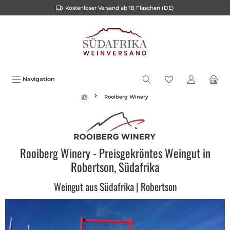
Kostenloser Versand ab 18 Flaschen (DE)
alt springen
Navigation
Rooiberg Winery
Rooiberg Winery - Preisgekröntes Weingut in
Robertson, Südafrika
Weingut aus Südafrika | Robertson