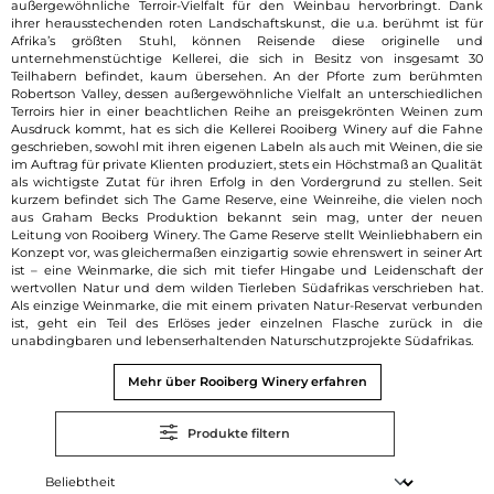
außergewöhnliche Terroir-Vielfalt für den Weinbau hervorbringt. Dank
ihrer herausstechenden roten Landschaftskunst, die u.a. berühmt ist für
Afrika’s größten Stuhl, können Reisende diese originelle und
unternehmenstüchtige Kellerei, die sich in Besitz von insgesamt 30
Teilhabern befindet, kaum übersehen. An der Pforte zum berühmten
Robertson Valley, dessen außergewöhnliche Vielfalt an unterschiedlichen
Terroirs hier in einer beachtlichen Reihe an preisgekrönten Weinen zum
Ausdruck kommt, hat es sich die Kellerei Rooiberg Winery auf die Fahne
geschrieben, sowohl mit ihren eigenen Labeln als auch mit Weinen, die sie
im Auftrag für private Klienten produziert, stets ein Höchstmaß an Qualität
als wichtigste Zutat für ihren Erfolg in den Vordergrund zu stellen. Seit
kurzem befindet sich The Game Reserve, eine Weinreihe, die vielen noch
aus Graham Becks Produktion bekannt sein mag, unter der neuen
Leitung von Rooiberg Winery. The Game Reserve stellt Weinliebhabern ein
Konzept vor, was gleichermaßen einzigartig sowie ehrenswert in seiner Art
ist – eine Weinmarke, die sich mit tiefer Hingabe und Leidenschaft der
wertvollen Natur und dem wilden Tierleben Südafrikas verschrieben hat.
Als einzige Weinmarke, die mit einem privaten Natur-Reservat verbunden
ist, geht ein Teil des Erlöses jeder einzelnen Flasche zurück in die
unabdingbaren und lebenserhaltenden Naturschutzprojekte Südafrikas.
Mehr über Rooiberg Winery erfahren
Produkte filtern