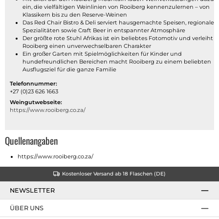
ein, die vielfältigen Weinlinien von Rooiberg kennenzulernen – von
Klassikern bis zu den Reserve-Weinen
Das Red Chair Bistro & Deli serviert hausgemachte Speisen, regionale
Spezialitäten sowie Craft Beer in entspannter Atmosphäre
Der größte rote Stuhl Afrikas ist ein beliebtes Fotomotiv und verleiht
Rooiberg einen unverwechselbaren Charakter
Ein großer Garten mit Spielmöglichkeiten für Kinder und
hundefreundlichen Bereichen macht Rooiberg zu einem beliebten
Ausflugsziel für die ganze Familie
Telefonnummer:
+27 (0)23 626 1663
Weingutwebseite:
https://www.rooiberg.co.za/
Quellenangaben
https://www.rooiberg.co.za/
Kostenloser Versand ab 18 Flaschen (DE)
NEWSLETTER
ÜBER UNS