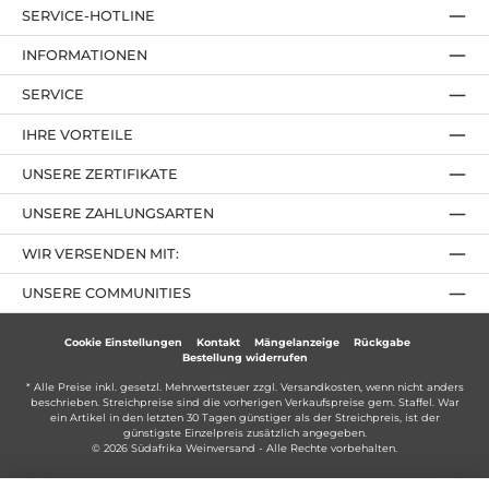
SERVICE-HOTLINE
INFORMATIONEN
SERVICE
IHRE VORTEILE
UNSERE ZERTIFIKATE
UNSERE ZAHLUNGSARTEN
WIR VERSENDEN MIT:
UNSERE COMMUNITIES
Cookie Einstellungen
Kontakt
Mängelanzeige
Rückgabe
Bestellung widerrufen
* Alle Preise inkl. gesetzl. Mehrwertsteuer zzgl.
Versandkosten
, wenn nicht anders
beschrieben. Streichpreise sind die vorherigen Verkaufspreise gem. Staffel. War
ein Artikel in den letzten 30 Tagen günstiger als der Streichpreis, ist der
günstigste Einzelpreis zusätzlich angegeben.
© 2026 Südafrika Weinversand - Alle Rechte vorbehalten.