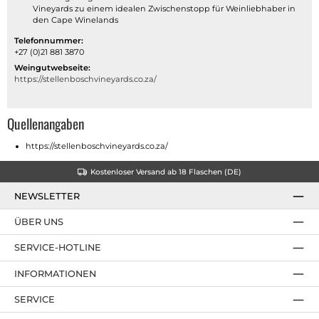
Vineyards zu einem idealen Zwischenstopp für Weinliebhaber in
den Cape Winelands
Telefonnummer:
+27 (0)21 881 3870
Weingutwebseite:
https://stellenboschvineyards.co.za/
Quellenangaben
https://stellenboschvineyards.co.za/
Kostenloser Versand ab 18 Flaschen (DE)
NEWSLETTER
ÜBER UNS
SERVICE-HOTLINE
INFORMATIONEN
SERVICE