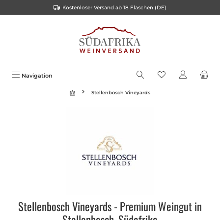
Kostenloser Versand ab 18 Flaschen (DE)
alt springen
Navigation
Stellenbosch Vineyards
Stellenbosch Vineyards - Premium Weingut in
Stellenbosch, Südafrika