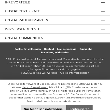
IHRE VORTEILE
UNSERE ZERTIFIKATE
UNSERE ZAHLUNGSARTEN
WIR VERSENDEN MIT:
UNSERE COMMUNITIES
Cookie Einstellungen
Kontakt
Mängelanzeige
Rückgabe
Bestellung widerrufen
* Alle Preise inkl. gesetzl. Mehrwertsteuer zzgl.
Versandkosten
, wenn nicht anders
beschrieben. Streichpreise sind die vorherigen Verkaufspreise gem. Staffel. War
ein Artikel in den letzten 30 Tagen günstiger als der Streichpreis, ist der
günstigste Einzelpreis zusätzlich angegeben.
© 2026 Südafrika Weinversand - Alle Rechte vorbehalten.
Diese Website verwendet Cookies, um eine bestmögliche Erfahrung bieten zu
können.
Mehr Informationen ...
. Mit Klick auf „[Alle Cookies akzeptieren]“
erteilen Sie Ihre Einwilligung auch für die Weitergabe über Ihr Verhalten in
unserem Shop an unseren Partner Shopware AG. Die Daten können nicht
zugeordnet werden, aber zu eigenen Zwecken (z.B. Produktverbesserungen,
Marktverhaltensanalysen) verarbeitet werden.
Nur technisch notwendige
Konfigurieren