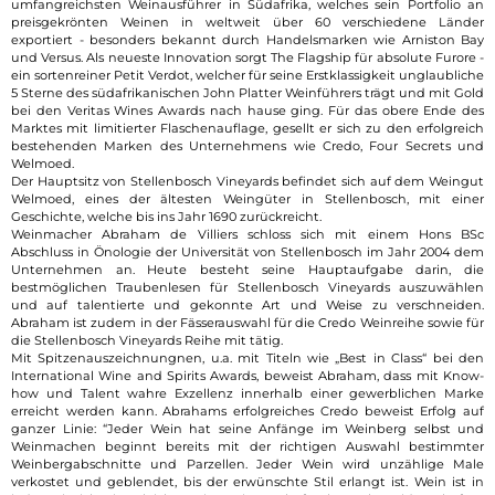
umfangreichsten Weinausführer in Südafrika, welches sein Portfolio an
preisgekrönten Weinen in weltweit über 60 verschiedene Länder
exportiert - besonders bekannt durch Handelsmarken wie Arniston Bay
und Versus. Als neueste Innovation sorgt The Flagship für absolute Furore -
ein sortenreiner Petit Verdot, welcher für seine Erstklassigkeit unglaubliche
5 Sterne des südafrikanischen John Platter Weinführers trägt und mit Gold
bei den Veritas Wines Awards nach hause ging. Für das obere Ende des
Marktes mit limitierter Flaschenauflage, gesellt er sich zu den erfolgreich
bestehenden Marken des Unternehmens wie Credo, Four Secrets und
Welmoed.
Der Hauptsitz von Stellenbosch Vineyards befindet sich auf dem Weingut
Welmoed, eines der ältesten Weingüter in Stellenbosch, mit einer
Geschichte, welche bis ins Jahr 1690 zurückreicht.
Weinmacher Abraham de Villiers schloss sich mit einem Hons BSc
Abschluss in Önologie der Universität von Stellenbosch im Jahr 2004 dem
Unternehmen an. Heute besteht seine Hauptaufgabe darin, die
bestmöglichen Traubenlesen für Stellenbosch Vineyards auszuwählen
und auf talentierte und gekonnte Art und Weise zu verschneiden.
Abraham ist zudem in der Fässerauswahl für die Credo Weinreihe sowie für
die Stellenbosch Vineyards Reihe mit tätig.
Mit Spitzenauszeichnungnen, u.a. mit Titeln wie „Best in Class“ bei den
International Wine and Spirits Awards, beweist Abraham, dass mit Know-
how und Talent wahre Exzellenz innerhalb einer gewerblichen Marke
erreicht werden kann. Abrahams erfolgreiches Credo beweist Erfolg auf
ganzer Linie: “Jeder Wein hat seine Anfänge im Weinberg selbst und
Weinmachen beginnt bereits mit der richtigen Auswahl bestimmter
Weinbergabschnitte und Parzellen. Jeder Wein wird unzählige Male
verkostet und geblendet, bis der erwünschte Stil erlangt ist. Wein ist in