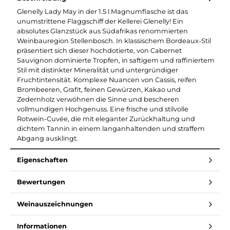
Glenelly Lady May in der 1.5 l Magnumflasche ist das
unumstrittene Flaggschiff der Kellerei Glenelly! Ein
absolutes Glanzstück aus Südafrikas renommierten
Weinbauregion Stellenbosch. In klassischem Bordeaux-Stil
präsentiert sich dieser hochdotierte, von Cabernet
Sauvignon dominierte Tropfen, in saftigem und raffiniertem
Stil mit distinkter Mineralität und untergründiger
Fruchtintensität. Komplexe Nuancen von Cassis, reifen
Brombeeren, Grafit, feinen Gewürzen, Kakao und
Zedernholz verwöhnen die Sinne und bescheren
vollmundigen Hochgenuss. Eine frische und stilvolle
Rotwein-Cuvée, die mit eleganter Zurückhaltung und
dichtem Tannin in einem langanhaltenden und straffem
Abgang ausklingt.
Eigenschaften
Bewertungen
Weinauszeichnungen
Informationen