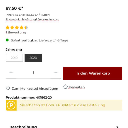
87,50 €*
Inhalt:
1.5 Liter
(58,33 €* / 1 Liter)
Preise inkl. MwSt. zzgl. Versandkosten
Durchschnittliche Bewertung von 4.5 von 5 Sternen
1 Bewertung
Sofort verfügbar, Lieferzeit: 1-3 Tage
Jahrgang
2019
2020
Produkt Anzahl: Gib den gewünschten Wert ein oder benutze die Schaltflächen um die 
In den Warenkorb
Bewerten
Zum Merkzettel hinzufügen
Produktnummer:
401862-20
P
Sie erhalten 87 Bonus Punkte für diese Bestellung
Beschreibung