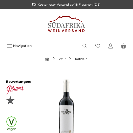
Kostenloser Versand ab 18 Flaschen (DE)
inhalt springen
Navigation
Wein
Rotwein
Bewertungen: