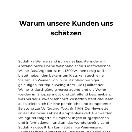
Warum unsere Kunden uns
schätzen
Südafrika Weinversand ist meines Erachtens der mit
Abstand beste Online Weinhändler für südafrikanische
Weine. Das Angebot ist mit 1.300 Weinen riesig und
bietet neben den bekannten Klassikern auch eine
Vielzahl an Weinen von in Deutschland weniger
geläufigen Boutique-Weingütern. Die Qualität der
Weine ist durchgängig hervorragend und die Weine
werden im Shop sehr gut und zutreffend beschrieben,
was bei der Auswahl sehr hilft. Zusätzlich steht das Team
auch telefonisch für eine persönliche und kompetente
Beratung zur Verfügung. Top… 👍 🇿🇦🍷 Der Newsletter
ist darüberhinaus absolut empfehlenswert: Hier werden
Weingüter vorgestellt, Empfehlungen ausgesprochen
und Informationen rund um das wunderschöne Land
Südafrika geteilt. Ich kann Südafrika Weinversand
uneingeschränkt empfehlen. Das Team ist unglaublich