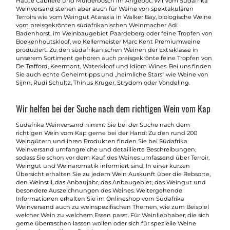
Haute Cabriere und Mulderbosch im Angebot. Wir vom Südafrika
Weinversand stehen aber auch für Weine von spektakulären
Terroirs wie vom Weingut Ataraxia in Walker Bay, biologische Weine
vom preisgekrönten südafrikanischen Weinmacher Adi
Badenhorst, im Weinbaugebiet Paardeberg oder feine Tropfen von
Boekenhoutskloof, wo Kellermeister Marc Kent Premiumweine
produziert. Zu den südafrikanischen Weinen der Extraklasse in
unserem Sortiment gehören auch preisgekrönte feine Tropfen von
De Trafford, Keermont, Waterkloof und Idiom Wines. Bei uns finden
Sie auch echte Geheimtipps und „heimliche Stars“ wie Weine von
Sijnn, Rudi Schultz, Thinus Kruger, Strydom oder Vondeling.
Wir helfen bei der Suche nach dem richtigen Wein vom Kap
Südafrika Weinversand nimmt Sie bei der Suche nach dem
richtigen Wein vom Kap gerne bei der Hand: Zu den rund 200
Weingütern und ihren Produkten finden Sie bei Südafrika
Weinversand umfangreiche und detaillierte Beschreibungen,
sodass Sie schon vor dem Kauf des Weines umfassend über Terroir,
Weingut und Weinaromatik informiert sind. In einer kurzen
Übersicht erhalten Sie zu jedem Wein Auskunft über die Rebsorte,
den Weinstil, das Anbaujahr, das Anbaugebiet, das Weingut und
besondere Auszeichnungen des Weines. Weitergehende
Informationen erhalten Sie im Onlineshop vom Südafrika
Weinversand auch zu weinspezifischen Themen, wie zum Beispiel
welcher Wein zu welchem Essen passt. Für Weinliebhaber, die sich
gerne überraschen lassen wollen oder sich für spezielle Weine