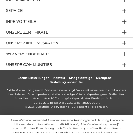
SERVICE
IHRE VORTEILE
UNSERE ZERTIFIKATE
UNSERE ZAHLUNGSARTEN
WIR VERSENDEN MIT:
UNSERE COMMUNITIES
Cookie Einstellungen
Kontakt
Mängelanzeige
Rückgabe
Bestellung widerrufen
* Alle Preise inkl. gesetzl. Mehrwertsteuer zzgl.
Versandkosten
, wenn nicht anders
beschrieben. Streichpreise sind die vorherigen Verkaufspreise gem. Staffel. War
ein Artikel in den letzten 30 Tagen günstiger als der Streichpreis, ist der
günstigste Einzelpreis zusätzlich angegeben.
© 2026 Südafrika Weinversand - Alle Rechte vorbehalten.
Diese Website verwendet Cookies, um eine bestmögliche Erfahrung bieten zu
können.
Mehr Informationen ...
. Mit Klick auf „[Alle Cookies akzeptieren]“
erteilen Sie Ihre Einwilligung auch für die Weitergabe über Ihr Verhalten in
unserem Shop an unseren Partner Shopware AG. Die Daten können nicht