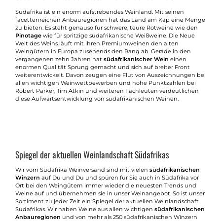
Südafrika ist ein enorm aufstrebendes Weinland. Mit seinen
facettenreichen Anbauregionen hat das Land am Kap eine Menge
zu bieten. Es steht genauso für schwere, teure Rotweine wie den
Pinotage
wie für spritzige südafrikanische Weißweine. Die Neue
Welt des Weins läuft mit ihren Premiumweinen den alten
Weingütern in Europa zusehends den Rang ab. Gerade in den
vergangenen zehn Jahren hat
südafrikanischer Wein
einen
enormen Qualität Sprung gemacht und sich auf breiter Front
weiterentwickelt. Davon zeugen eine Flut von Auszeichnungen bei
allen wichtigen Weinwettbewerben und hohe Punktzahlen bei
Robert Parker, Tim Atkin und weiteren Fachleuten verdeutlichen
diese Aufwärtsentwicklung von südafrikanischen Weinen.
Spiegel der aktuellen Weinlandschaft Südafrikas
Wir vom Südafrika Weinversand sind mit vielen
südafrikanischen
Winzern
auf Du und Du und spüren für Sie auch in Südafrika vor
Ort bei den Weingütern immer wieder die neuesten Trends und
Weine auf und übernehmen sie in unser Weinangebot. So ist unser
Sortiment zu jeder Zeit ein Spiegel der aktuellen Weinlandschaft
Südafrikas. Wir haben Weine aus allen wichtigen
südafrikanischen
Anbauregionen
und von mehr als 250 südafrikanischen Winzern